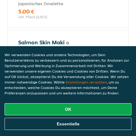
japanisches Omelette
5,00 €
inkl. Pfand (0,00 €)
Salmon Skin Maki
mit gegrillter Lachshaut
Wir verwenden Cookies und andere Technologien, um Dein
6,50 €
Benutzererlebnis zu verbessern und zu personalisieren, für Analysen zur
inkl. Pfand (0,00 €)
Optimierung und Werbung in Zusammenarbeit mit Dritten. Wir
verwenden unsere eigenen Cookies und Cookies von Dritten. Wenn Du
auf OK klickst, akzeptierst Du die Verwendung aller Cookies. Wir setzen
immer notwendige Cookies. Wähle
Einstellungen verwalten
, um zu
Hokkei Maki
entscheiden, welche Cookies Du akzeptieren möchtest, um Deine
Präferenzen anzupassen und um weitere Informationen zu finden.
mit Nordseekrabben
7,50 €
inkl. Pfand (0,00 €)
OK
Online Essen Bestellen
Essentielle
California Maki